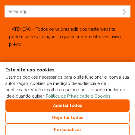
Seu Email
* ATENÇÃO - Todos os valores exibidos neste website
podem sofrer alterações a qualquer momento sem aviso
prévio.
Este site usa cookies
🔒
| Copyright © 2025 - Website gerado por
ImobSystem -
Usamos cookies necessários para o site funcionar e, com a sua
Sistema de Gestão Imobiliária
|
Política de Privacidade e Cookies
autorização, cookies de medição de audiência e de
|
Preferências de cookies
|
Meus dados
publicidade. Você escolhe o que aceitar — e pode mudar de
ideia quando quiser.
Política de Privacidade e Cookies
Aceitar todos
Rejeitar todos
Personalizar