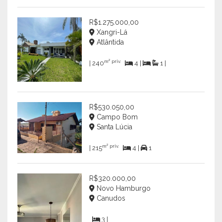
R$1.275.000,00
Xangri-Lá
Atlântida
m² priv.
| 240
4 |
1 |
R$530.050,00
Campo Bom
Santa Lúcia
m² priv.
| 215
4 |
1
R$320.000,00
Novo Hamburgo
Canudos
3 |