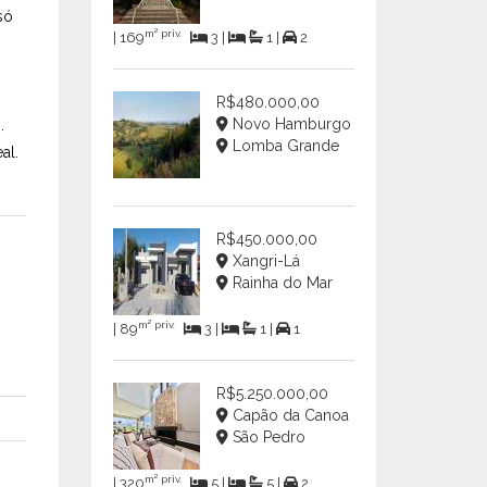
só
m² priv.
| 169
3 |
1 |
2
R$480.000,00
Novo Hamburgo
.
Lomba Grande
al.
R$450.000,00
Xangri-Lá
Rainha do Mar
m² priv.
| 89
3 |
1 |
1
R$5.250.000,00
Capão da Canoa
São Pedro
m² priv.
| 320
5 |
5 |
2