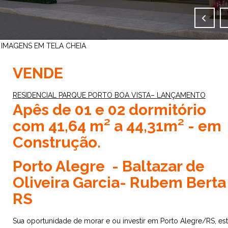
IMAGENS EM TELA CHEIA
VENDE
RESIDENCIAL
PARQUE PORTO BOA VISTA
–
LANÇAMENTO
Apês
de
01 e
02 dormitório
com
41,64
m²
a
44,31
m²
- e
m
Construção.
Porto Alegre
- Baltazar de
Oliveira Garcia- Rubem Berta
RS
Sua oportunidade de morar e ou investir em Porto Alegre/RS, est