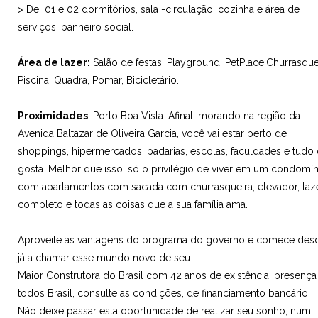
> De 01 e 02 dormitórios, sala -circulação, cozinha e área de
serviços, banheiro social.
Área de lazer:
Salão de festas, Playground, PetPlace,Churrasque
Piscina, Quadra, Pomar, Bicicletário.
Proximidades
: Porto Boa Vista. Afinal, morando na região da
Avenida Baltazar de Oliveira Garcia, você vai estar perto de
shoppings, hipermercados, padarias, escolas, faculdades e tudo
gosta. Melhor que isso, só o privilégio de viver em um condomín
com apartamentos com sacada com churrasqueira, elevador, laz
completo e todas as coisas que a sua família ama.
Aproveite as vantagens do programa do governo e comece des
já a chamar esse mundo novo de seu.
Maior Construtora do Brasil com 42 anos de existência, presenç
todos Brasil, consulte as condições, de financiamento bancário.
Não deixe passar esta oportunidade d
e realizar seu sonho
, num