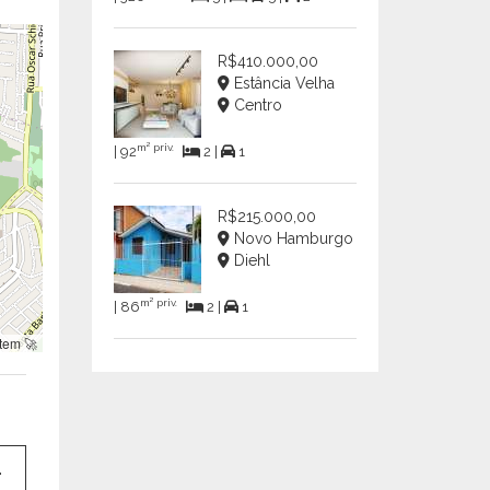
R$410.000,00
Estância Velha
Centro
m² priv.
| 92
2 |
1
R$215.000,00
Novo Hamburgo
Diehl
m² priv.
| 86
2 |
1
tem 🚀