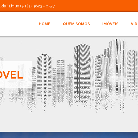
da? Ligue ( 51 ) 9 9623 - 0577
HOME
QUEM SOMOS
IMÓVEIS
VÍ
ÓVEL