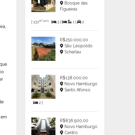
Bosque das
Figueiras
m² priv.
| 131
3 |
1 |
2
ira,
R$250.000,00
São Leopoldo
Scharlau
 que
io
R$138.000,00
er
Novo Hamburgo
Santo Afonso
de
2 |
a em
R$836.900,00
Novo Hamburgo
Centro