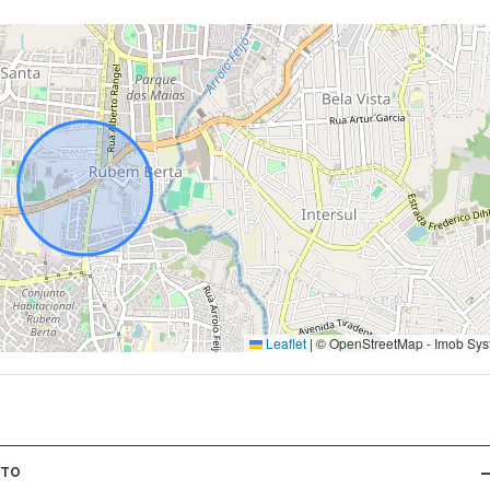
Leaflet
|
© OpenStreetMap - Imob Sys
NTO