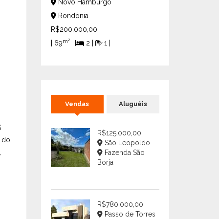
Novo Hamburgo
Rondônia
R$200.000,00
m²
| 69
2 |
1 |
Vendas
Aluguéis
$
R$125.000,00
o do
São Leopoldo
,
Fazenda São
Borja
R$780.000,00
Passo de Torres