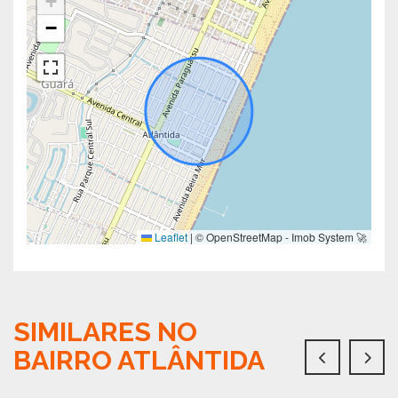
+
−
Leaflet
|
© OpenStreetMap - Imob System 🚀
SIMILARES NO
BAIRRO ATLÂNTIDA