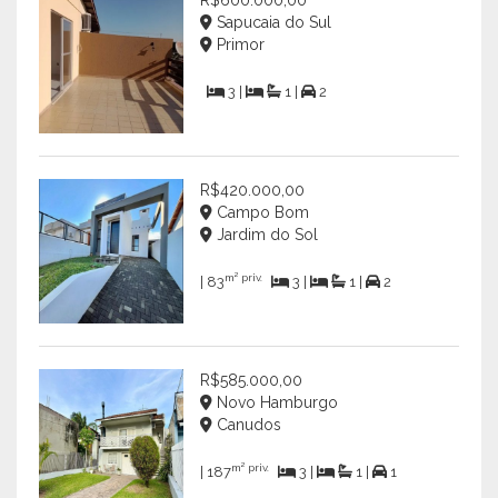
R$600.000,00
Sapucaia do Sul
Primor
3 |
1 |
2
R$420.000,00
Campo Bom
Jardim do Sol
m² priv.
| 83
3 |
1 |
2
R$585.000,00
Novo Hamburgo
Canudos
m² priv.
| 187
3 |
1 |
1