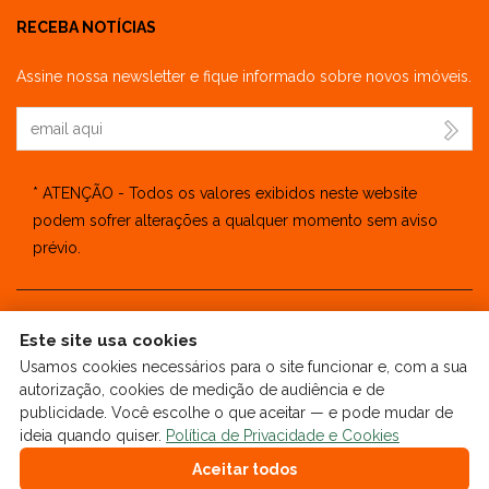
RECEBA NOTÍCIAS
Assine nossa newsletter e fique informado sobre novos imóveis.
Seu Email
* ATENÇÃO - Todos os valores exibidos neste website
podem sofrer alterações a qualquer momento sem aviso
prévio.
Este site usa cookies
🔒
| Copyright © 2025 - Website gerado por
ImobSystem -
Usamos cookies necessários para o site funcionar e, com a sua
Sistema de Gestão Imobiliária
|
Política de Privacidade e Cookies
autorização, cookies de medição de audiência e de
|
Preferências de cookies
|
Meus dados
publicidade. Você escolhe o que aceitar — e pode mudar de
ideia quando quiser.
Política de Privacidade e Cookies
Aceitar todos