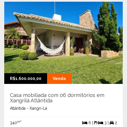
R$1.600.000,00
Venda
Casa mobiliada com 06 dormitórios em
Xangrilá Atlântida
Atlântida - Xangri-Lá
m²
340
6 |
3 |
2