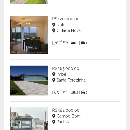
R$420.000,00
Ivoti
Cidade Nova
m² priv.
| 76
2 |
1
R$265.000,00
Imbé
Santa Terezinha
m² priv.
| 65
2 |
2
R$382.000,00
Campo Bom
Paulista