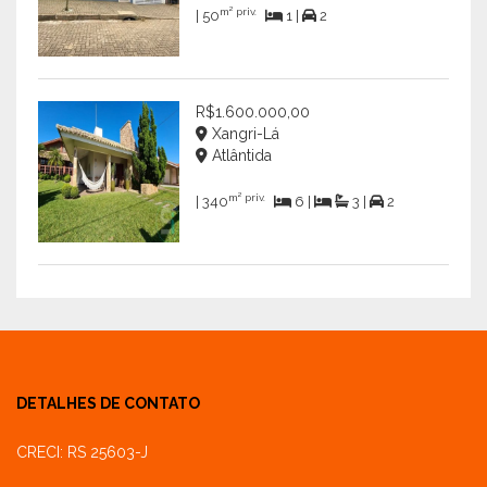
m² priv.
| 50
1 |
2
R$1.600.000,00
Xangri-Lá
Atlântida
m² priv.
| 340
6 |
3 |
2
DETALHES DE CONTATO
CRECI: RS 25603-J