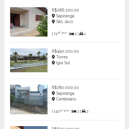
R$286.200,00
Sapiranga
São Jacó
m² priv.
| 71
2 |
1
R$490.000,00
Torres
Igra Sul
R$780.000,00
Sapiranga
Centenário
m² priv.
| 142
3 |
3