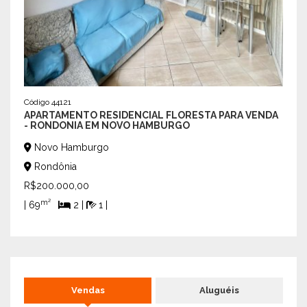
Código 44121
APARTAMENTO RESIDENCIAL FLORESTA PARA VENDA
- RONDONIA EM NOVO HAMBURGO
Novo Hamburgo
Rondônia
R$200.000,00
Código
EXC
m²
| 69
2 |
1 |
RESI
No
San
R$22
m
Vendas
Aluguéis
| 62