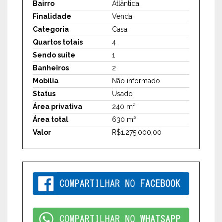
Bairro
Atlântida
Finalidade
Venda
Categoria
Casa
Quartos totais
4
Sendo suíte
1
Banheiros
2
Mobília
Não informado
Status
Usado
Área privativa
240 m²
Área total
630 m²
Valor
R$1.275.000,00