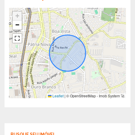
+
−
Leaflet
|
© OpenStreetMap - Imob System 🚀
BUSQUE SEU IMÓVEL