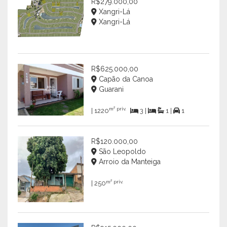
R$279.000,00
Xangri-Lá
Xangri-Lá
R$625.000,00
Capão da Canoa
Guarani
m² priv.
| 1220
3 |
1 |
1
R$120.000,00
São Leopoldo
Arroio da Manteiga
m² priv.
| 250