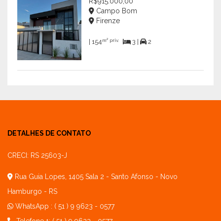
R$915.000,00
Campo Bom
Firenze
m² priv.
| 154
3 |
2
DETALHES DE CONTATO
CRECI: RS 25603-J
Rua Guia Lopes, 1405 Sala 2 - Santo Afonso - Novo
Hamburgo - RS
WhatsApp :
( 51 ) 9 9623 - 0577