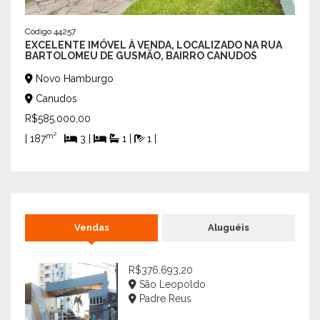
Bo
Código 44257
Can
EXCELENTE IMÓVEL À VENDA, LOCALIZADO NA RUA
BARTOLOMEU DE GUSMÃO, BAIRRO CANUDOS
R$99
Novo Hamburgo
| 200
Canudos
R$585.000,00
m²
| 187
3 |
1 |
1 |
Vendas
Aluguéis
R$376.693,20
São Leopoldo
Padre Reus