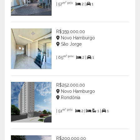
m² priv.
| 57
2 |
1
R$359.000,00
Novo Hamburgo
São Jorge
m² priv.
| 65
2 |
1
R$252.000,00
Novo Hamburgo
Rondônia
m² priv.
| 51
2 |
1 |
1
R$200.000,00