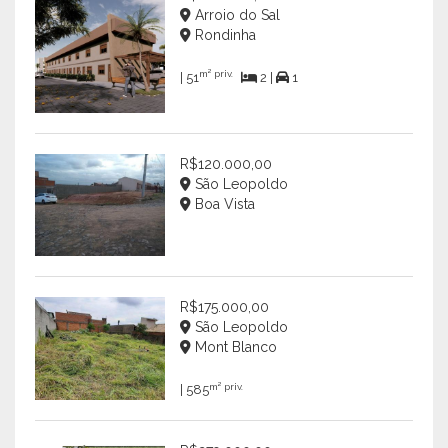
Arroio do Sal
Rondinha
m² priv.
| 51
2 |
1
R$120.000,00
São Leopoldo
Boa Vista
R$175.000,00
São Leopoldo
Mont Blanco
m² priv.
| 585