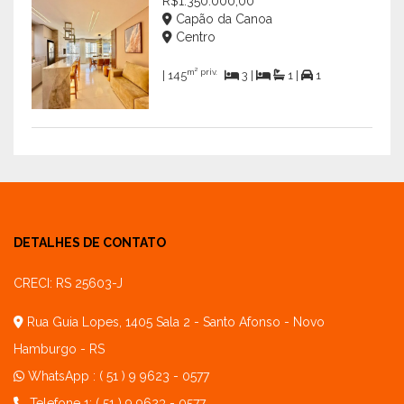
R$1.350.000,00
Capão da Canoa
Centro
m² priv.
| 145
3 |
1 |
1
DETALHES DE CONTATO
CRECI: RS 25603-J
Rua Guia Lopes, 1405 Sala 2 - Santo Afonso - Novo
Hamburgo - RS
WhatsApp :
( 51 ) 9 9623 - 0577
Telefone 1: ( 51 ) 9 9623 - 0577