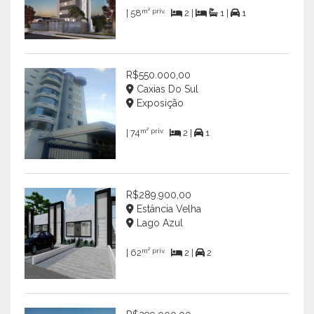
m² priv.
| 58
2 |
1 |
1
R$550.000,00
Caxias Do Sul
Exposição
m² priv.
| 74
2 |
1
R$289.900,00
Estância Velha
Lago Azul
m² priv.
| 62
2 |
2