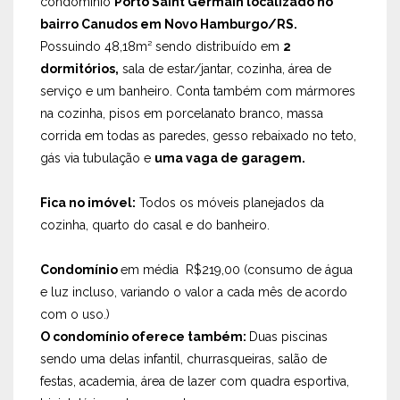
condomínio
Porto Saint Germain localizado no
bairro Canudos em Novo Hamburgo/RS.
Possuindo 48,18m² sendo distribuído em
2
dormitórios,
sala de estar/jantar, cozinha, área de
serviço e um banheiro. Conta também com mármores
na cozinha, pisos em porcelanato branco, massa
corrida em todas as paredes, gesso rebaixado no teto,
gás via tubulação e
uma vaga de garagem.
Fica no imóvel:
Todos os móveis planejados da
cozinha, quarto do casal e do banheiro.
Condomínio
em média R$219,00 (consumo de água
e luz incluso, variando o valor a cada mês de acordo
com o uso.)
O condomínio oferece também:
Duas piscinas
sendo uma delas infantil, churrasqueiras, salão de
festas, academia, área de lazer com quadra esportiva,