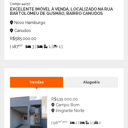
Código 44257
Códig
EXCELENTE IMÓVEL À VENDA, LOCALIZADO NA RUA
EXC
BARTOLOMEU DE GUSMÃO, BAIRRO CANUDOS
RESI
Novo Hamburgo
No
Canudos
San
R$585.000,00
R$24
m²
m
| 187
3 |
1 |
1 |
| 62
Vendas
Aluguéis
R$539.000,00
Campo Bom
Imigrante Norte
m² priv.
| 98
2 |
1 |
2