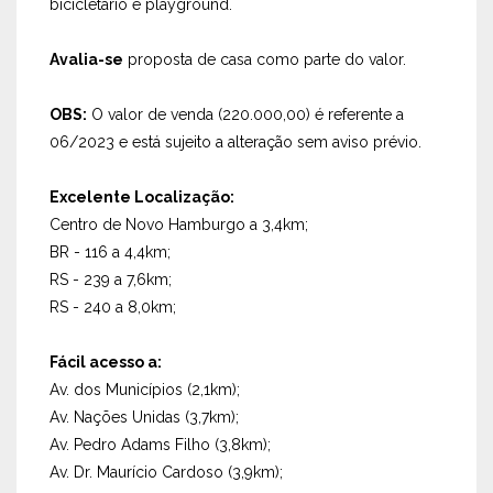
bicicletário e playground.
Avalia-se
proposta de casa como parte do valor.
OBS:
O valor de venda (220.000,00) é referente a
06/2023 e está sujeito a alteração sem aviso prévio.
Excelente Localização:
Centro de Novo Hamburgo a 3,4km;
BR - 116 a 4,4km;
RS - 239 a 7,6km;
RS - 240 a 8,0km;
Fácil acesso a:
Av. dos Municípios (2,1km);
Av. Nações Unidas (3,7km);
Av. Pedro Adams Filho (3,8km);
Av. Dr. Maurício Cardoso (3,9km);