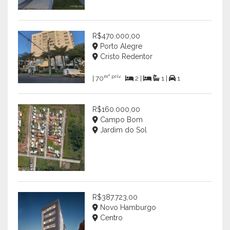
R$470.000,00
Porto Alegre
Cristo Redentor
m² priv.
| 70
2 |
1 |
1
R$160.000,00
Campo Bom
Jardim do Sol
R$387.723,00
Novo Hamburgo
Centro