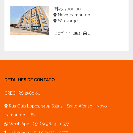
R$235.000,00
Novo Hamburgo
São Jorge
m² priv.
| 46
2 |
1
DETALHES DE CONTATO
CRECI: RS 25603-J
Rua Guia Lopes, 1405 Sala 2 - Santo Afonso - Novo
Hamburgo - RS
WhatsApp :
( 51 ) 9 9623 - 0577
Telefone 1: ( 51 ) 9 9623 - 0577