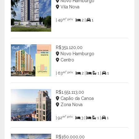
Novo Hamburgo
Vila Nova
m² priv.
| 49
2 |
1
R$351.120,00
Novo Hamburgo
Centro
m² priv.
| 63
2 |
1 |
1
R$1.551.113,00
Capão da Canoa
Zona Nova
m² priv.
| 92
3 |
1 |
1
R$160.000,00