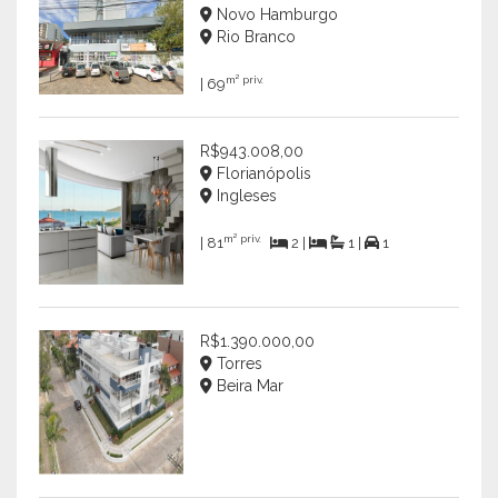
Novo Hamburgo
Rio Branco
m² priv.
| 69
R$943.008,00
Florianópolis
Ingleses
m² priv.
| 81
2 |
1 |
1
R$1.390.000,00
Torres
Beira Mar