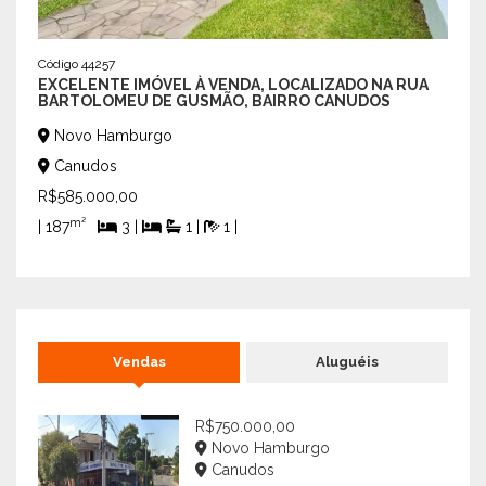
MAR!
Bo
Código 44257
Can
EXCELENTE IMÓVEL À VENDA, LOCALIZADO NA RUA
BARTOLOMEU DE GUSMÃO, BAIRRO CANUDOS
R$99
Novo Hamburgo
| 200
Canudos
R$585.000,00
m²
| 187
3 |
1 |
1 |
Vendas
Aluguéis
R$750.000,00
Novo Hamburgo
Canudos