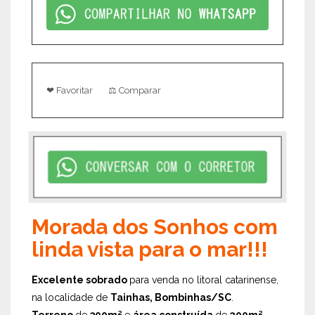
❤ Favoritar
⚖ Comparar
Morada dos Sonhos com
linda vista para o mar!!!
Excelente sobrado
para venda no litoral catarinense,
na localidade de
Tainhas, Bombinhas/SC
.
Terreno
de
300m²
e
área construída
de
200m²,