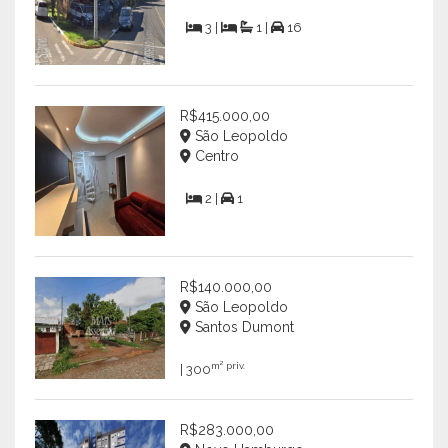
3 |
1 |
16
R$415.000,00
São Leopoldo
Centro
2 |
1
R$140.000,00
São Leopoldo
Santos Dumont
m² priv.
| 300
R$283.000,00