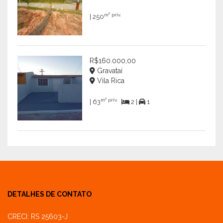
m² priv.
| 250
R$160.000,00
Gravataí
Vila Rica
m² priv.
| 63
2 |
1
DETALHES DE CONTATO
CRECI: RS 25603-J