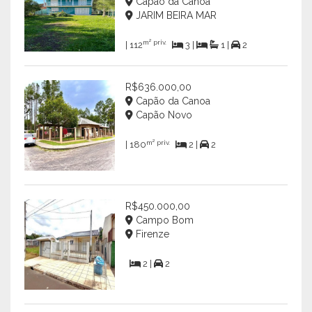
Capão da Canoa
JARIM BEIRA MAR
m² priv.
| 112
3 |
1 |
2
R$636.000,00
Capão da Canoa
Capão Novo
m² priv.
| 180
2 |
2
R$450.000,00
Campo Bom
Firenze
2 |
2