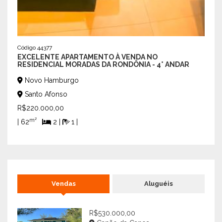
BAR
No
Ca
R$58
Código 44377
EXCELENTE APARTAMENTO À VENDA NO
| 187
RESIDENCIAL MORADAS DA RONDÔNIA - 4° ANDAR
Novo Hamburgo
Santo Afonso
R$220.000,00
m²
| 62
2 |
1 |
Vendas
Aluguéis
R$530.000,00