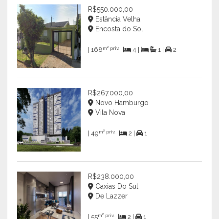
R$550.000,00
Estância Velha
Encosta do Sol
m² priv.
| 168
4 |
1 |
2
R$267.000,00
Novo Hamburgo
Vila Nova
m² priv.
| 49
2 |
1
R$238.000,00
Caxias Do Sul
De Lazzer
m² priv.
| 55
2 |
1