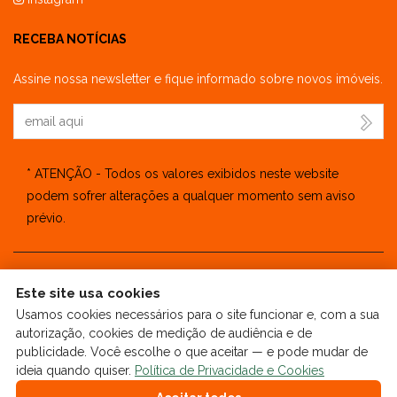
RECEBA NOTÍCIAS
Assine nossa newsletter e fique informado sobre novos imóveis.
Seu Email
* ATENÇÃO - Todos os valores exibidos neste website
podem sofrer alterações a qualquer momento sem aviso
prévio.
Este site usa cookies
🔒
| Copyright © 2025 - Website gerado por
ImobSystem -
Usamos cookies necessários para o site funcionar e, com a sua
Sistema de Gestão Imobiliária
|
Política de Privacidade e Cookies
autorização, cookies de medição de audiência e de
|
Preferências de cookies
|
Meus dados
publicidade. Você escolhe o que aceitar — e pode mudar de
ideia quando quiser.
Política de Privacidade e Cookies